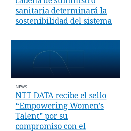
cadena de suministro
sanitaria determinará la
sostenibilidad del sistema
NEWS
NTT DATA recibe el sello
“Empowering Women’s
Talent” por su
compromiso con el