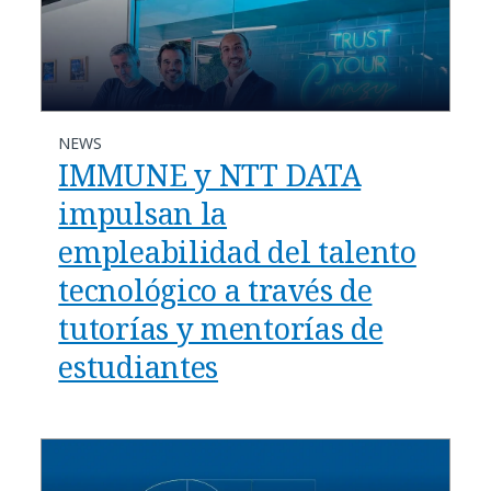
NEWS
IMMUNE y NTT DATA
impulsan la
empleabilidad del talento
tecnológico a través de
tutorías y mentorías de
estudiantes