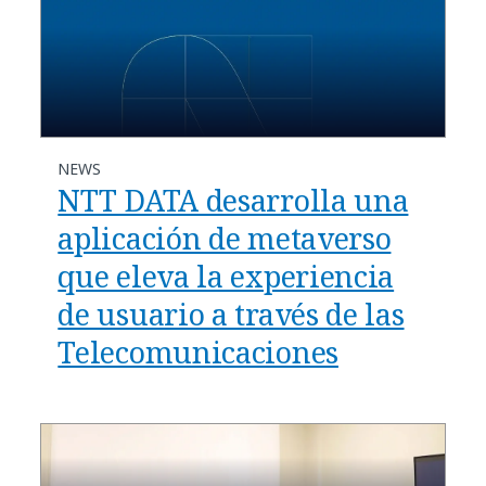
NEWS
NTT DATA desarrolla una
aplicación de metaverso
que eleva la experiencia
de usuario a través de las
Telecomunicaciones