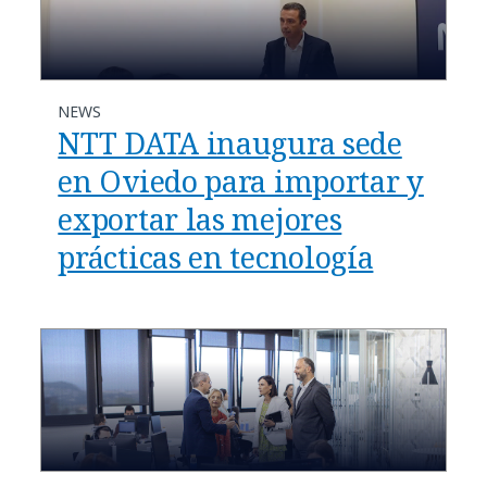
NEWS
NTT DATA inaugura sede
en Oviedo para importar y
exportar las mejores
prácticas en tecnología