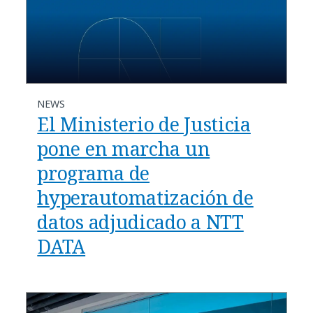
NEWS
El Ministerio de Justicia
pone en marcha un
programa de
hyperautomatización de
datos adjudicado a NTT
DATA