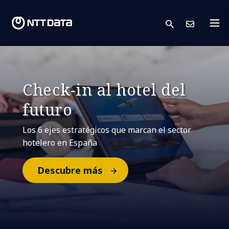
search
Cont
Check-in al hotel del
futuro
Los 6 ejes estratégicos que marcan el sector
hotelero en España
Descubre más