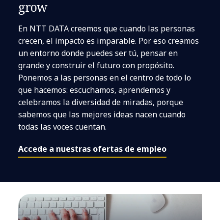
grow
En NTT DATA creemos que cuando las personas
crecen, el impacto es imparable. Por eso creamos
un entorno donde puedes ser tú, pensar en
grande y construir el futuro con propósito.
Ponemos a las personas en el centro de todo lo
que hacemos: escuchamos, aprendemos y
celebramos la diversidad de miradas, porque
sabemos que las mejores ideas nacen cuando
MERLIN Properties y NTT DATA
todas las voces cuentan.
impulsan el primer certificado
LEED Zero Carbon de España en
Accede a nuestras ofertas de empleo
el edificio Ruiz Picaso 11