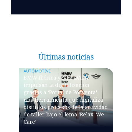
Últimas noticias
AUTOMOTIVE
BMW Ibérica y NTT DATA
impulsan la digitalización
gracias a ‘Portal de Posventa’,
una herramienta que digitaliza
distintos procesos de la actividad
de taller bajo el lema ‘Relax. We
Care’