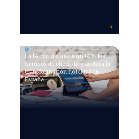
IA
La IA reduce hasta un 80% los
tiempos de check-in y acelera la
transformación hotelera en
España