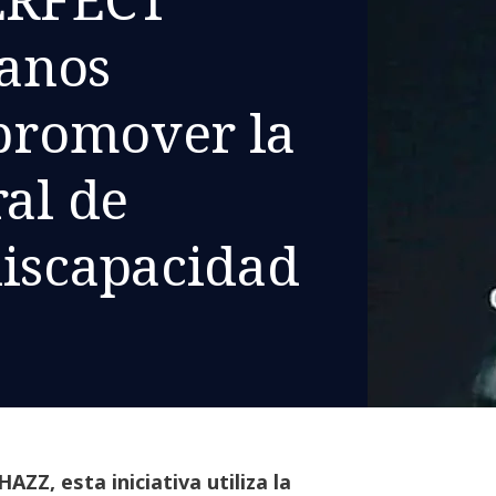
anos
 promover la
ral de
discapacidad
AZZ, esta iniciativa utiliza la