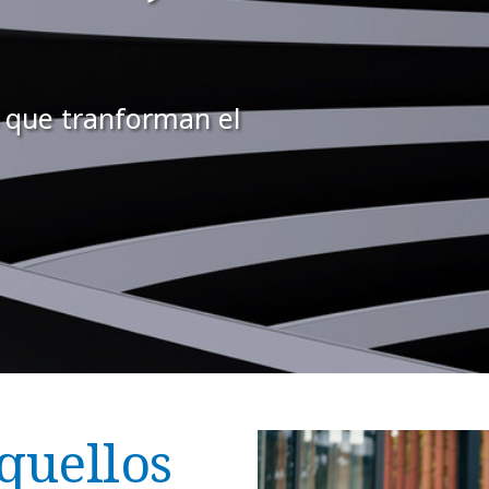
 que tranforman el
quellos