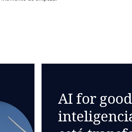
AI for goo
inteligencia