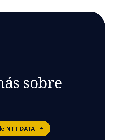
ás sobre
 de NTT DATA