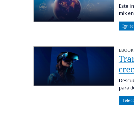
Este i
mix en
Ignit
EBOOK
Tra
cre
Descub
para d
Telec