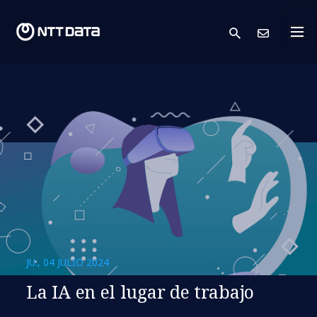
search
Cont
JU., 04 JULIO 2024
La IA en el lugar de trabajo