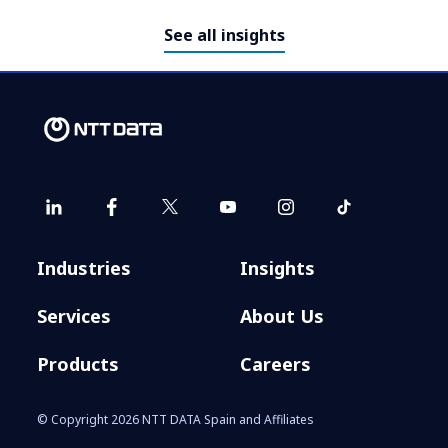
See all insights
El puente hacia el próximo
ecosistema Telecom. Retos y
prioridades.
Industries
Insights
Services
About Us
Products
Careers
© Copyright 2026 NTT DATA Spain and Affiliates