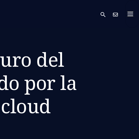
search
Cont
uro del
do por la
 cloud