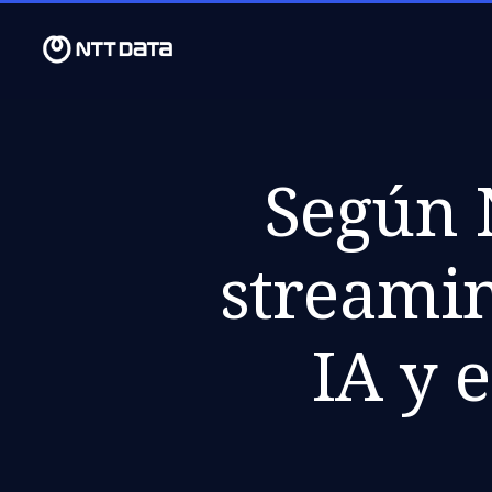
Según 
streamin
IA y 