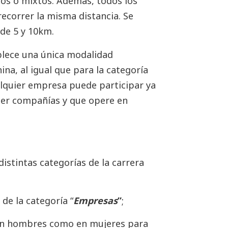
os o mixtos. Además, todos los
correr la misma distancia. Se
de 5 y 10km.
blece una única modalidad
a, al igual que para la categoría
ualquier empresa puede participar ya
uier compañías y que opere en
istintas categorías de la carrera
 de la categoría “
Empresas
”
;
n hombres como en mujeres para