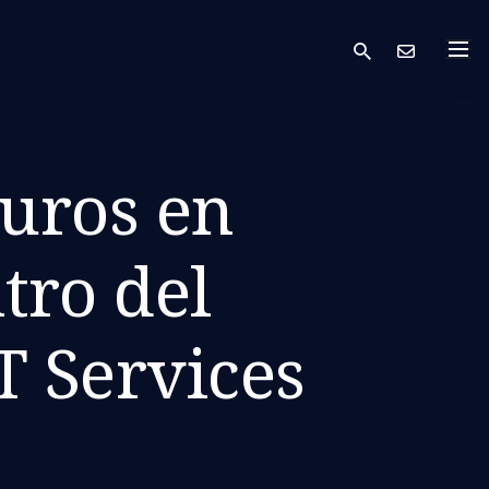
search
Cont
guros en
tro del
T Services