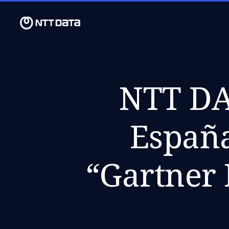
NTT DAT
España
“Gartner 