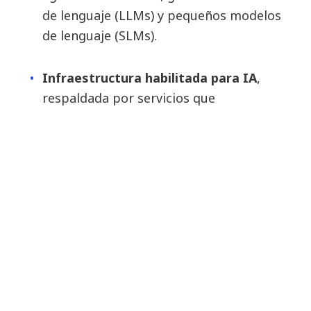
de lenguaje (LLMs) y pequeños modelos
de lenguaje (SLMs).
Infraestructura habilitada para IA
,
respaldada por servicios que
aprovechan cloud pública y privada,
redes y ciberseguridad.
Alianzas
estratégicas con líderes
tecnológicos globales y startups
destacadas.
Responsabilidad desde el diseño
, que
garantiza seguridad, gobernanza y
cumplimiento normativo.