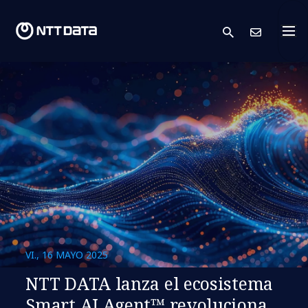
search
Cont
VI., 16 MAYO 2025
NTT DATA lanza el ecosistema
Smart AI Agent™ revoluciona