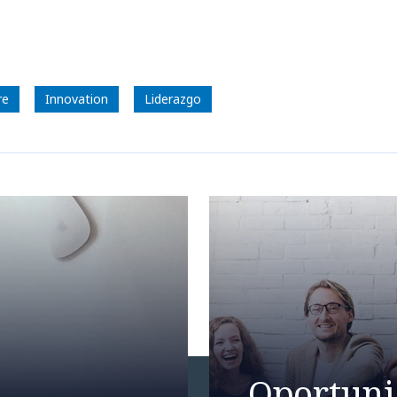
re
Innovation
Liderazgo
Oportuni