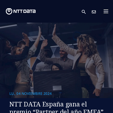
search
Cont
LU., 04 NOVIEMBRE 2024
NTT DATA España gana el
premio “Partner del año EMEA”