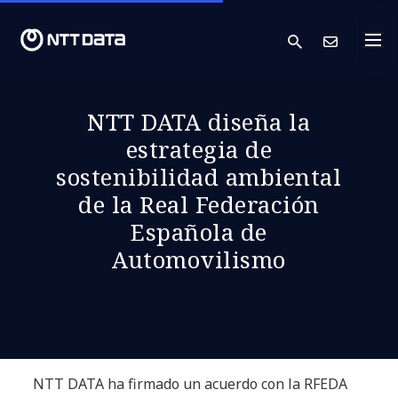
search
Cont
NTT DATA diseña la
estrategia de
sostenibilidad ambiental
de la Real Federación
Española de
Automovilismo
NTT DATA ha firmado un acuerdo con la RFEDA