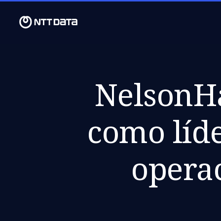
NelsonHa
como líde
operac