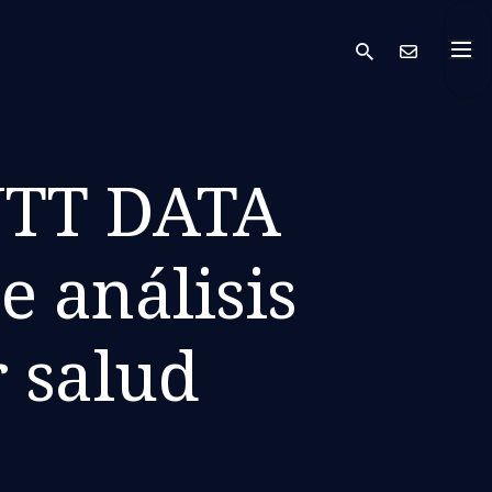
search
Cont
NTT DATA
e análisis
r salud