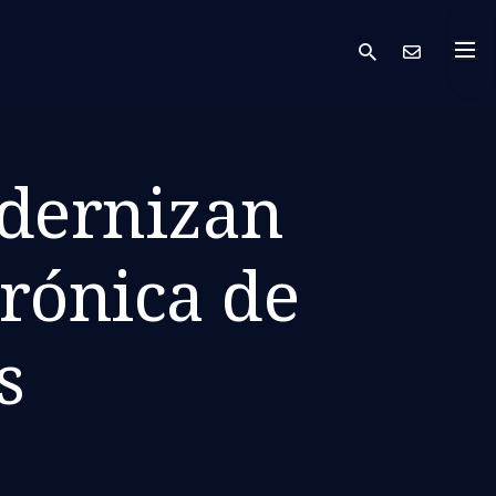
search
Cont
odernizan
trónica de
s