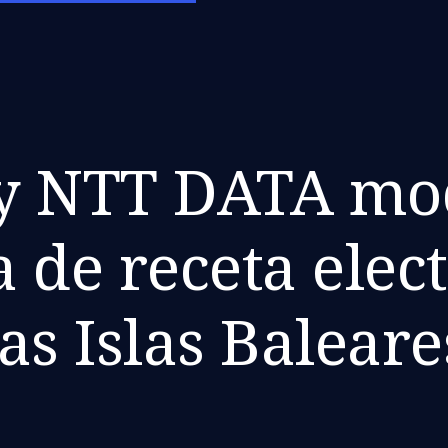
 y NTT DATA m
a de receta elec
las Islas Baleare