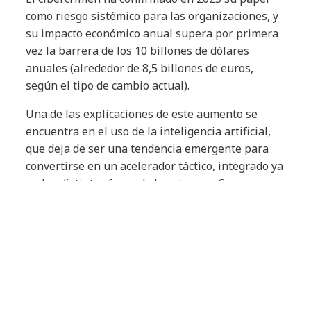
como riesgo sistémico para las organizaciones, y
su impacto económico anual supera por primera
vez la barrera de los 10 billones de dólares
anuales (alrededor de 8,5 billones de euros,
según el tipo de cambio actual).
Una de las explicaciones de este aumento se
encuentra en el uso de la inteligencia artificial,
que deja de ser una tendencia emergente para
convertirse en un acelerador táctico, integrado ya
en las distintas fases de los ataques. Su uso
permite acelerar tareas concretas, como la
generación de contenido y la adaptación
lingüística y cultural, así como la modificación de
herramientas maliciosas. La investigación
también señala que la IA no sustituye a los
operadores humanos, sino que reduce el coste
cognitivo y operativo de cada evento. La