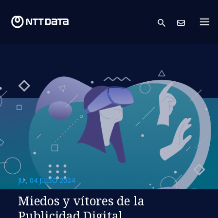
search
Cont
JU., 04 JULIO 2024
Miedos y vítores de la
Publicidad Digital