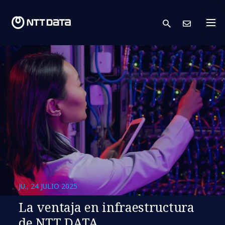
search
Cont
JU., 24 JULIO 2025
La ventaja en infraestructura
de NTT DATA