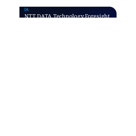
IA
NTT DATA Technology Foresight
2026
NETWORK SERVICES
SCG Chemicals mantiene una
tecnología operativa (OT) segura