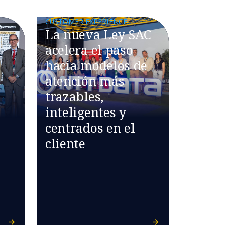
CUSTOMER EXPERIENCE
La nueva Ley SAC
acelera el paso
hacia modelos de
atención más
trazables,
inteligentes y
centrados en el
cliente