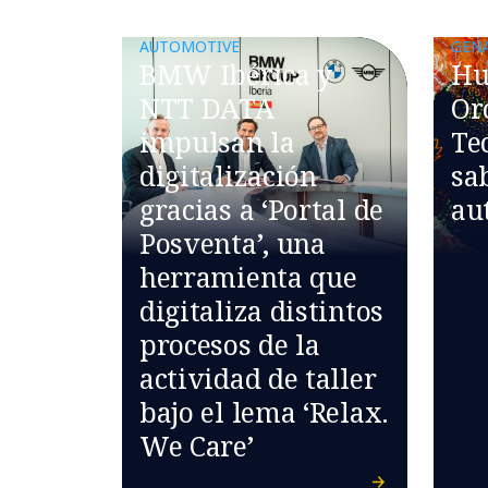
AUTOMOTIVE
GEN
BMW Ibérica y
H
NTT DATA
Or
impulsan la
Te
digitalización
sab
gracias a ‘Portal de
au
Posventa’, una
herramienta que
digitaliza distintos
procesos de la
actividad de taller
bajo el lema ‘Relax.
We Care’