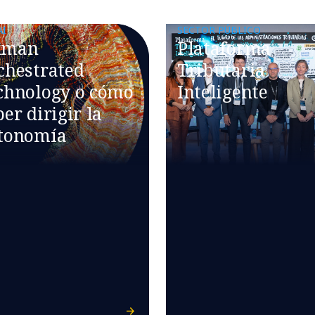
AI
SECTOR PÚBLICO
uman
Plataforma
chestrated
Tributaria
chnology o cómo
Inteligente
er dirigir la
tonomía