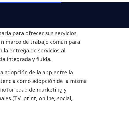
uridad de los datos y tiempos de
nos importante, necesitaba de la
anismos responsables y los sistemas
ria para ofrecer sus servicios.
 un marco de trabajo común para
n la entrega de servicios al
ia integrada y fluida.
la adopción de la app entre la
istencia como adopción de la misma
 notoriedad de marketing y
es (TV, print, online, social,