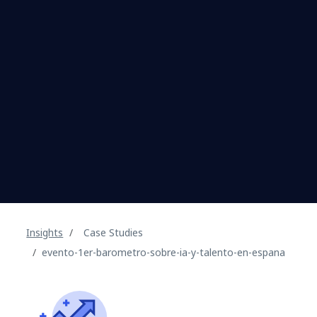
Insights
Case Studies
evento-1er-barometro-sobre-ia-y-talento-en-espana