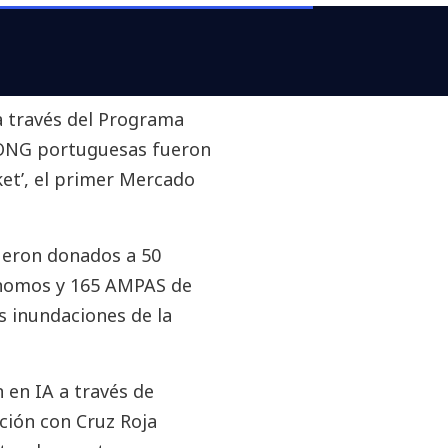
 todas las oficinas de
e voluntariado en
 través del Programa
 ONG portuguesas fueron
ket’, el primer Mercado
ueron donados a 50
nomos y 165 AMPAS de
s inundaciones de la
 en IA a través de
ión con Cruz Roja