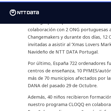
a través de espacios musicales.
Del 2 al 20 de diciembre, empleados de
Portugal participaron en actividades d
colaboración con 2 ONG portuguesas a
Changemakers y durante dos días, 12
invitadas a asistir al ‘Xmas Lovers Mar
Navideño de NTT DATA Portugal.
Por último, España 722 ordenadores f
centros de enseñanza, 10 PYMES/autó
más de 70 municipios afectados por la
DANA del pasado 29 de Octubre.
Además, 40 niños recibieron formación
nuestro programa CLOQQ en colaborac