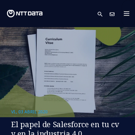
search
Cont
VI., 03 ABRIL 2020
El papel de Salesforce en tu cv
y en la industria 4.0