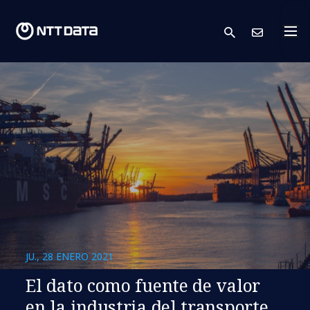
search
Cont
JU., 28 ENERO 2021
El dato como fuente de valor
en la industria del transporte