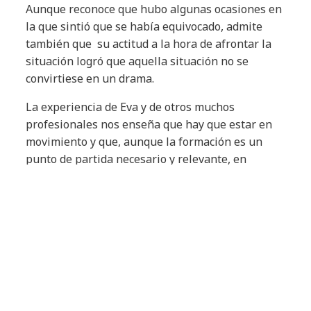
Aunque reconoce que hubo algunas ocasiones en
la que sintió que se había equivocado, admite
también que su actitud a la hora de afrontar la
situación logró que aquella situación no se
convirtiese en un drama.
La experiencia de Eva y de otros muchos
profesionales nos enseña que hay que estar en
movimiento y que, aunque la formación es un
punto de partida necesario y relevante, en
muchas ocasiones no debe ser determinante
para condicionar toda una vida profesional. Si
estudias algo a lo que finalmente no te quieres
dedicar hay que buscar siempre otra opción. Una
carrera no nos debería
encasillar en un perfil
determinado
(obviamente existen excepciones,
por ejemplo, relacionadas con el ámbito
sanitario) porque existen
capacidades y