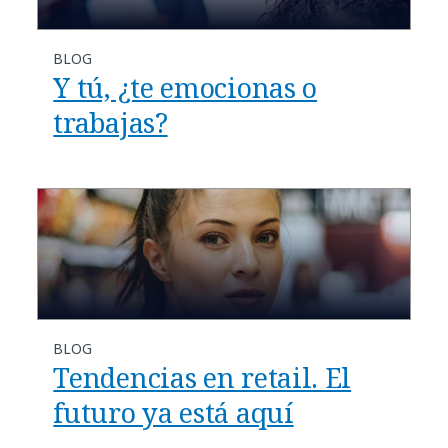
BLOG
Y tú, ¿te emocionas o
trabajas?
BLOG
Tendencias en retail. El
futuro ya está aquí