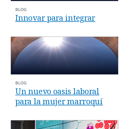
BLOG
Innovar para integrar
BLOG
Un nuevo oasis laboral
para la mujer marroquí