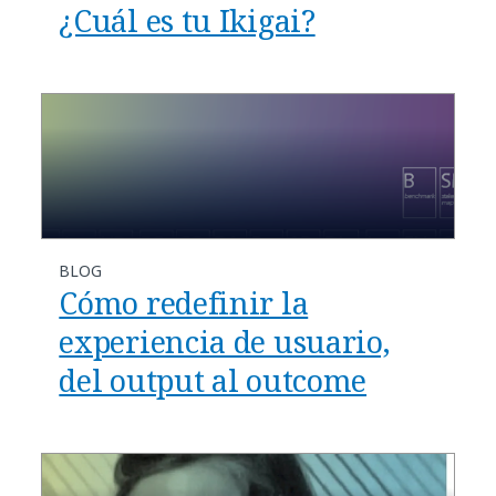
¿Cuál es tu Ikigai?
BLOG
Cómo redefinir la
experiencia de usuario,
del output al outcome