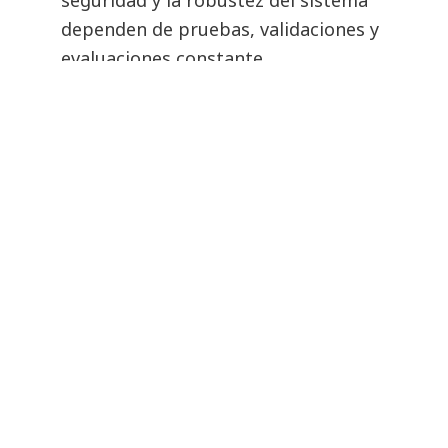
seguridad y la robustez del sistema
dependen de pruebas, validaciones y
evaluaciones constante
Privacidad
- la protección de datos
personales suele ser el núcleo de
cualquier problemática de carácter
ético relacionada con la IA. Se puede
abordar desde diferentes puntos de
vista (técnico, de investigación,
regulatorio), pero el denominador
común es la obligación de preservar la
protección y la seguridad de los datos
personales. Un concepto importante a
tener en cuenta es la
privacidad por
diseño
, que alude a la necesidad de