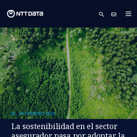
search
Cont
JU., 29 FEBRERO 2024
La sostenibilidad en el sector
asegurador pasa por adoptar la