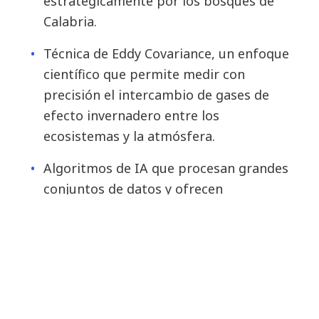
estratégicamente por los bosques de
Calabria.
Técnica de Eddy Covariance, un enfoque
científico que permite medir con
precisión el intercambio de gases de
efecto invernadero entre los
ecosistemas y la atmósfera.
Algoritmos de IA que procesan grandes
conjuntos de datos y ofrecen
información detallada sobre la
compleja relación entre la vegetación y
los niveles de CO2.
Tecnología blockchain que proporciona
registros transparentes e inmutables,