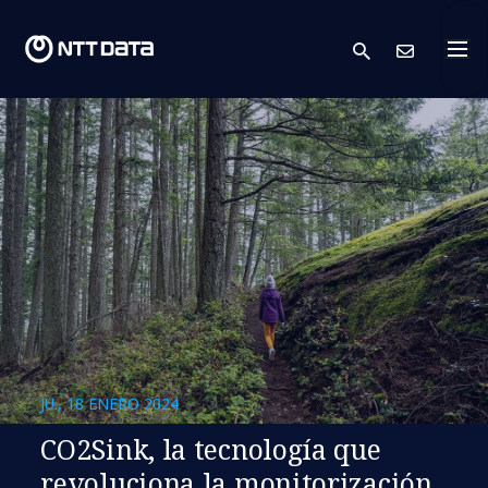
search
Cont
JU., 18 ENERO 2024
CO2Sink, la tecnología que
revoluciona la monitorización