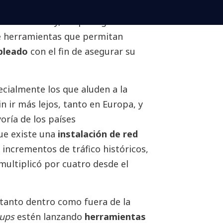
 a día de hoy, es que algunas
 herramientas que permitan
pleado
con el fin de asegurar su
cialmente los que aluden a la
Sin ir más lejos, tanto en Europa, y
ría de los países
ue existe una
instalación de red
 incrementos de tráfico históricos,
ultiplicó por cuatro desde el
s tanto dentro como fuera de la
tups
estén lanzando
herramientas