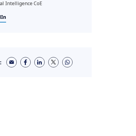
ial Intelligence CoE
dIn
: