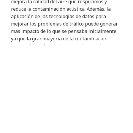
mejora la calidad del aire que respiramos y
reduce la contaminación acústica. Además, la
aplicación de las tecnologías de datos para
mejorar los problemas de tráfico puede generar
más impacto de lo que se pensaba inicialmente,
ya que la gran mayoría de la contaminación
provocada por los coches se produce en los
atascos, y no durante los viajes. La gestión
inteligente de los datos de tráfico y la adecuada
conectividad con los vehículos pueden
proporcionar información en tiempo real para
ayudar a evitar accidentes, facilitar el acceso de
los servicios de emergencia y mejorar la gestión
del aparcamiento en las calles más
congestionadas. Sin embargo, es irrefutable que
la diferencia de coste entre un coche eléctrico
nuevo y uno de combustible tradicional es
sustancial, por lo tanto, la opción más ecológica