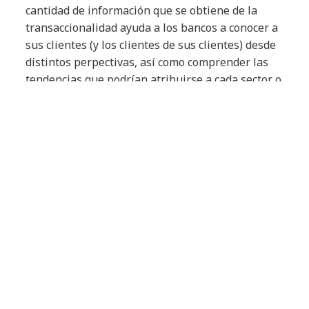
cantidad de información que se obtiene de la
transaccionalidad ayuda a los bancos a conocer a
sus clientes (y los clientes de sus clientes) desde
distintos perpectivas, así como comprender las
tendencias que podrían atribuirse a cada sector o
región.
Con esta información, los bancos tienen ahora la
oportunidad de pasar de ser reactivos con el
servicio al cliente a ser proactivos, colocando sus
servicios donde los clientes los necesitan, y todo
en tiempo real.
Por ejemplo, gracias a los datos transaccionales,
un banco puede ofrecer a sus clientes una
prediccion de caja para los próximos 2 años. Una
vez detectado un excedente de liquidez, el banco
puede ofrecer una serie de productos, como una
compra de bonos, para que su cliente obtenga un