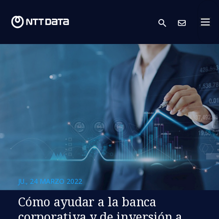
search
Cont
JU., 24 MARZO 2022
Cómo ayudar a la banca
corporativa y de inversión a