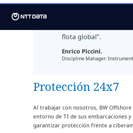
entornos de TI y OT. E
en mejorar la eficienci
flota global”.
Enrico Piccini.
Discipline Manager: Instrumen
Protección 24x7
Al trabajar con nosotros, BW Offshore 
entorno de TI de sus embarcaciones y o
garantizar protección frente a ciberam