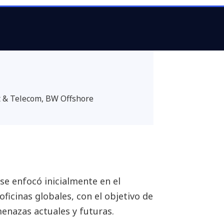
sto nos permite enfocarnos
a operativa de nuestra
t & Telecom, BW Offshore
se enfocó inicialmente en el
ficinas globales, con el objetivo de
enazas actuales y futuras.